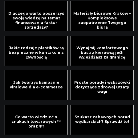
Dlaczego warto poszerzyć
Materiały biurowe Kraków –
swoją wiedzę na temat
Kompleksowe
finansowania faktur
zaopatrzenie Twojego
sprzedaży?
biura
Jakie rodzaje plastików są
Wynajmij komfortowego
bezpieczne w kontakcie z
busa z kierowcą jeśli
żywnością
wyjeżdżasz za granicę
Jak tworzyć kampanie
Proste porady i wskazówki
viralowe dla e-commerce
dotyczące zdrowej utraty
wagi
Co warto wiedzieć o
Szukasz zabawnych porad
znakach towarowych ™
wędkarskich? Sprawdź to!
oraz ®?