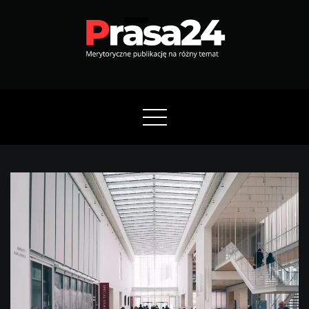
Skip
to
content
Prasa24
Merytoryczne publikację na różny temat