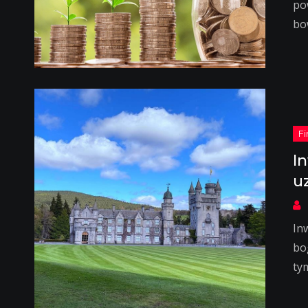
po
bo
I
u
In
bo
ty