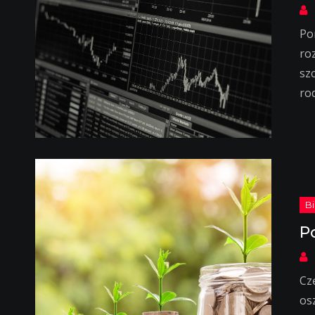
Po
ro
sz
ro
P
Cz
os