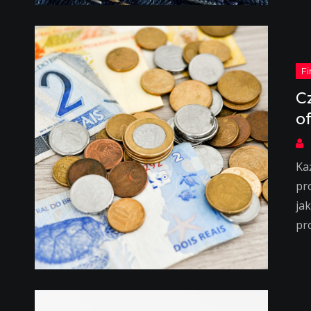
C
o
Ka
pr
jak
pr