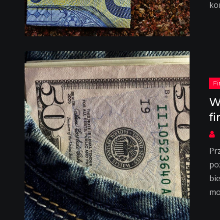
ko
W
f
Pr
po
bi
mo