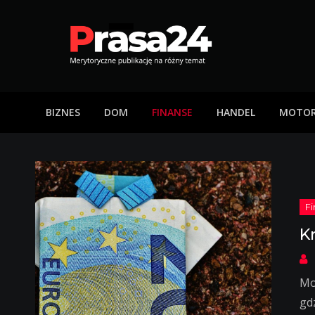
Skip
to
content
Prasa24
Merytoryczne publikację na różny temat
BIZNES
DOM
FINANSE
HANDEL
MOTOR
K
Mo
gd