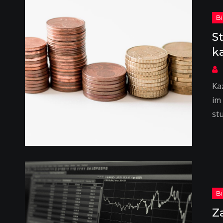
S
k
Ka
im
st
Z