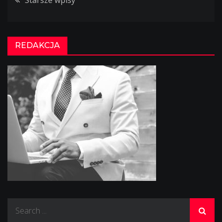
Starsze wpisy
Nawigacja
po
REDAKCJA
wpisach
Search
for: