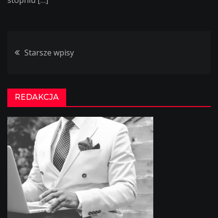
stopniu […]
Starsze wpisy
Nawigacja
po
REDAKCJA
wpisach