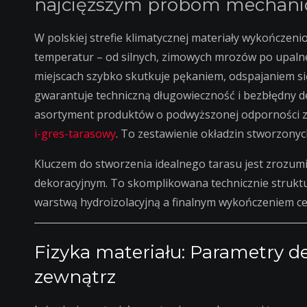
najcięższym próbom mechanic
W polskiej strefie klimatycznej materiały wykończen
temperatur – od silnych, zimowych mrozów po upalne
miejscach szybko skutkuje pękaniem, odspajaniem się
gwarantuje techniczną długowieczność i bezbłędny de
asortyment produktów o podwyższonej odporności 
i-gres-tarasowy
. To zestawienie okładzin stworzonyc
Kluczem do stworzenia idealnego tarasu jest zrozumi
dekoracyjnym. To skomplikowana technicznie strukt
warstwą hydroizolacyjną a finalnym wykończeniem c
Fizyka materiału: Parametry d
zewnątrz