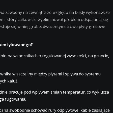
ywa zawodny na zewnątrz ze względu na błędy wykonawcze
em, który całkowicie wyeliminował problem odspajania się
ystuje się w niej grube, dwucentymetrowe płyty gresowe
 wentylowanego?
nio na wspornikach o regulowanej wysokości, na gruncie,
nika w szczeliny między płytami i spływa do systemu
ych kałuż.
nie pracuje pod wpływem zmian temperatur, co wyklucza
ga fugowania.
żna swobodnie schować rury odpływowe, kable zasilające