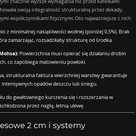
wymi znacznie wyższe wymagania niż przed kafelkami
wała swoją integralność strukturalną przez dekady,
mi współczynnikami fizycznymi. Oto najważniejsze z nich:
 z minimalnej nasiąkliwości wodnej (poniżej 0,5%). Brak
óra zamarzając, rozsadziłaby strukturę od środka.
Mohsa):
Powierzchnia musi opierać się działaniu drobin
ch, co zapobiega matowieniu powłoki.
a, strukturalna faktura wierzchniej warstwy gwarantuje
intensywnych opadów deszczu lub śniegu.
łu do gwałtownego kurczenia się i rozszerzania w
chłodzona przez nagłą, letnią ulewę.
resowe 2 cm i systemy