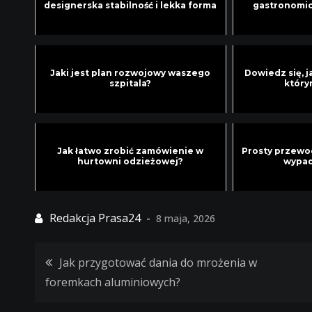
designerska stabilność i lekka forma
gastronomic
Jaki jest plan rozwojowy waszego
Dowiedz się, 
szpitala?
który
Jak łatwo zrobić zamówienie w
Prosty przewo
hurtowni odzieżowej?
wypad
8 maja, 2026
Jak przygotować dania do mrożenia w
Nawigacja
foremkach aluminiowych?