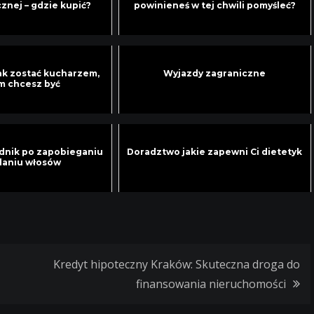
znej – gdzie kupić?
powinieneś w tej chwili pomyśleć?
jak zostać kucharzem,
Wyjazdy zagraniczne
m chcesz być
dnik po zapobieganiu
Doradztwo jakie zapewni Ci dietetyk
aniu włosów
Kredyt hipoteczny Kraków: Skuteczna droga do
finansowania nieruchomości