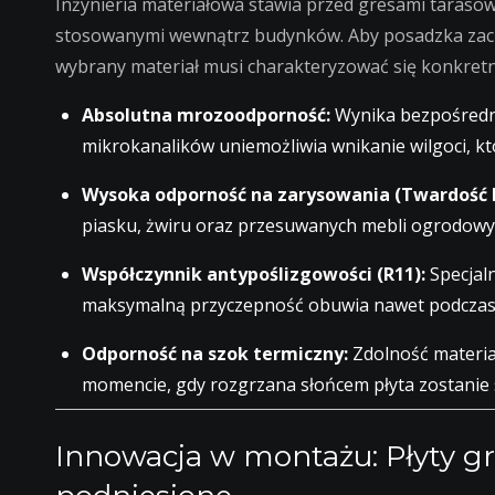
Inżynieria materiałowa stawia przed gresami taraso
stosowanymi wewnątrz budynków. Aby posadzka zacho
wybrany materiał musi charakteryzować się konkretny
Absolutna mrozoodporność:
Wynika bezpośrednio
mikrokanalików uniemożliwia wnikanie wilgoci, kt
Wysoka odporność na zarysowania (Twardość 
piasku, żwiru oraz przesuwanych mebli ogrodowy
Współczynnik antypoślizgowości (R11):
Specjaln
maksymalną przyczepność obuwia nawet podczas 
Odporność na szok termiczny:
Zdolność materia
momencie, gdy rozgrzana słońcem płyta zostanie s
Innowacja w montażu: Płyty g