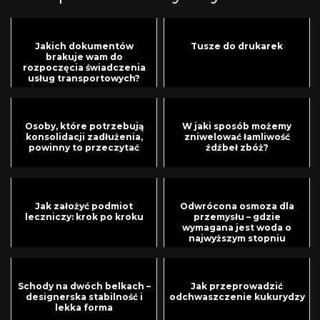
Jakich dokumentów
Tusze do drukarek
brakuje wam do
rozpoczęcia świadczenia
usług transportowych?
Osoby, które potrzebują
W jaki sposób możemy
konsolidacji zadłużenia,
zniwelować łamliwość
powinny to przeczytać
źdźbeł zbóż?
Jak założyć podmiot
Odwrócona osmoza dla
leczniczy: krok po kroku
przemysłu – gdzie
wymagana jest woda o
najwyższym stopniu
czystości?
Schody na dwóch belkach –
Jak przeprowadzić
designerska stabilność i
odchwaszczenie kukurydzy
lekka forma