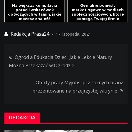
Największa kompilacja
Genialne pomysły
porad i wskazówek
marketingowe w mediach
dotyczących witamin, jakie
społecznościowych, które
możesz znaleźć
pomogą Twojej firmie
wyróżnić się
17 listopada, 2021
Ogród a Edukacja Dzieci: Jakie Lekcje Natury
Nawigacja
Można Przekazać w Ogrodzie
wpisu
Oferty pracy Myjobsi.pl z różnych branż
prezentowane na przejrzystej witrynie
REDAKCJA