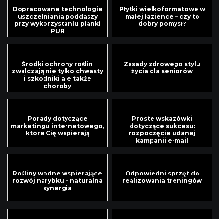
Dopracowane technologie
Płytki wielkoformatowe w
uszczelniania poddaszy
małej łazience – czy to
przy wykorzystaniu pianki
dobry pomysł?
PUR
Środki ochrony roślin
Zasady zdrowego stylu
zwalczają nie tylko chwasty
życia dla seniorów
i szkodniki ale także
choroby
Porady dotyczące
Proste wskazówki
marketingu internetowego,
dotyczące sukcesu:
które Cię wspierają
rozpoczęcie udanej
kampanii e-mail
marketingowej
Rośliny wodne wspierające
Odpowiedni sprzęt do
rozwój narybku – naturalna
realizowania treningów
synergia