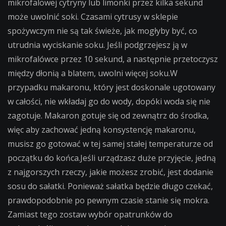
mikrofalowej cytryny lub limonki przez kilka sekund
może uwolnić soki. Czasami cytrusy w sklepie
spożywczym nie są tak świeże, jak mogłyby być, co
utrudnia wyciskanie soku. Jeśli podgrzejesz ją w
mikrofalówce przez 10 sekund, a następnie przetoczysz
między dłonią a blatem, uwolni więcej soku.W
przypadku makaronu, który jest doskonale ugotowany
w całości, nie wkładaj go do wody, dopóki woda się nie
zagotuje. Makaron gotuje się od zewnątrz do środka,
więc aby zachować jedną konsystencję makaronu,
musisz go gotować w tej samej stałej temperaturze od
początku do końca.Jeśli urządzasz duże przyjęcie, jedną
z najgorszych rzeczy, jakie możesz zrobić, jest dodanie
sosu do sałatki. Ponieważ sałatka będzie długo czekać,
prawdopodobnie po pewnym czasie stanie się mokra.
Zamiast tego zostaw wybór opatrunków do