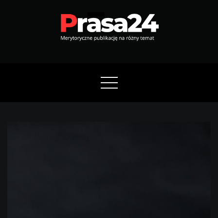
Skip
to
content
Prasa24
Merytoryczne publikację na różny temat