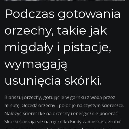
Podczas gotowania
orzechy, takie jak
migdały i pistacje,
wymagają
usunięcia skórki.
Blanszuj orzechy, gotując je w garnku z wodą przez
minutę. Odcedź orzechy i połóż je na czystym ściereczce.
Nałożyć ściereczkę na orzechy i energicznie pocierać.
Skórki ścierają się na ręczniku.Kiedy zamierzasz zrobić