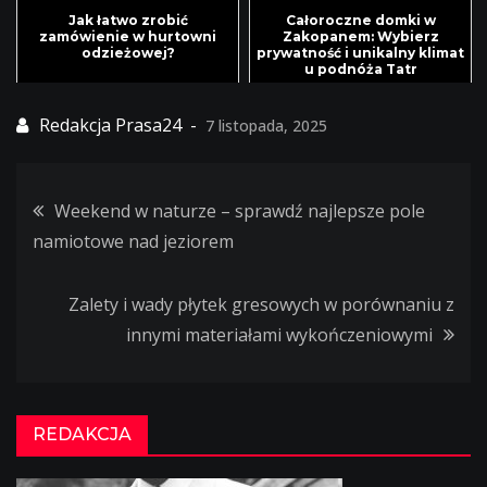
Jak łatwo zrobić
Całoroczne domki w
zamówienie w hurtowni
Zakopanem: Wybierz
odzieżowej?
prywatność i unikalny klimat
u podnóża Tatr
7 listopada, 2025
Weekend w naturze – sprawdź najlepsze pole
Nawigacja
namiotowe nad jeziorem
wpisu
Zalety i wady płytek gresowych w porównaniu z
innymi materiałami wykończeniowymi
REDAKCJA