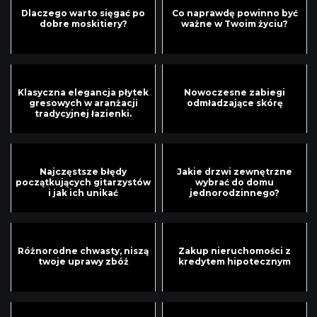
Dlaczego warto sięgać po
Co naprawdę powinno być
dobre moskitiery?
ważne w Twoim życiu?
Klasyczna elegancja płytek
Nowoczesne zabiegi
gresowych w aranżacji
odmładzające skórę
tradycyjnej łazienki.
Najczęstsze błędy
Jakie drzwi zewnętrzne
początkujących gitarzystów
wybrać do domu
i jak ich unikać
jednorodzinnego?
Różnorodne chwasty, niszą
Zakup nieruchomości z
twoje uprawy zbóż
kredytem hipotecznym